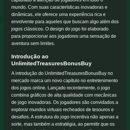
mundo. Com suas características inovadoras e
dinâmicas, ele oferece uma experiência rica e
envolvente para aqueles que buscam algo além dos
jogos clássicos. O design do jogo foi elaborado
para proporcionar aos jogadores uma sensação de
aventura sem limites.
Introdução ao
UnlimitedTreasuresBonusBuy
A introdução do UnlimitedTreasuresBonusBuy no
mercado marca um novo capítulo no entretenimento
dos jogos online. Lançado recentemente, o jogo
combina gráficos de alta qualidade com mecânicas
de jogo inovadoras. Os jogadores são convidados a
explorar mundos virtuais recheados de tesouros e
desafios. A estrutura do jogo incentiva não apenas a
sorte, mas também a estratégia, ao permitir que os