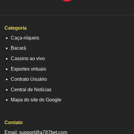
Categoria
Caça-níqueis
Bacará
Cassino ao vivo
Esportes virtuais
Contrato Usuário
Central de Notícias
Mapa do site do Google
Contato
Email: support@a787bet.com