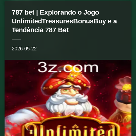
787 bet | Explorando o Jogo
UnlimitedTreasuresBonusBuy e a
Tendência 787 Bet
2026-05-22