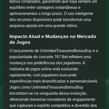
bônus comprados, garantindo que haja sempre um
equilíbrio entre vantagens instantâneas e
aprimoramentos a longo prazo. O uso inteligente
dos recursos disponíveis pode transformar uma
pequena aposta em uma grande vitória.
Impacto Atual e Mudanças no Mercado
de Jogos
O lançamento de UnlimitedTreasuresBonusBuy e a
popularidade do conceito 787 Bet refletem uma
mudança nas preferências dos jogadores. A
indústria de jogos online está evoluindo
rapidamente, com jogadores buscando
experiências mais diversificadas e personalizáveis.
Jogos como UnlimitedTreasuresBonusBuy
encontram-se na vanguarda dessa evolução,
oferecendo maneiras inovadoras de engajamento
que capturam o espírito competitivo e divertido dos