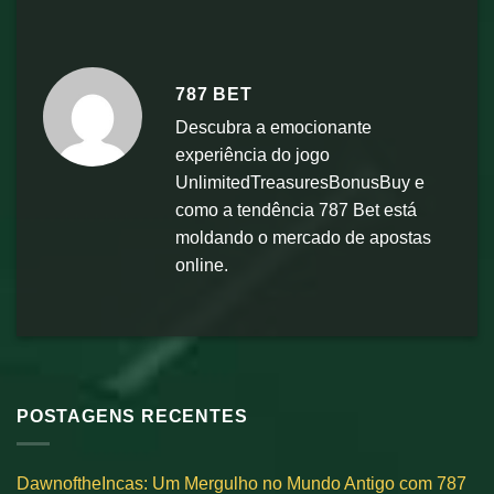
787 BET
Descubra a emocionante
experiência do jogo
UnlimitedTreasuresBonusBuy e
como a tendência 787 Bet está
moldando o mercado de apostas
online.
POSTAGENS RECENTES
DawnoftheIncas: Um Mergulho no Mundo Antigo com 787