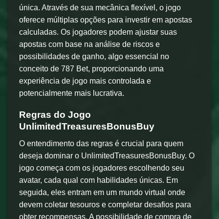
única. Através de sua mecânica flexível, o jogo
oferece múltiplas opções para investir em apostas
calculadas. Os jogadores podem ajustar suas
apostas com base na análise de riscos e
possibilidades de ganho, algo essencial no
conceito de 787 Bet, proporcionando uma
experiência de jogo mais controlada e
potencialmente mais lucrativa.
Regras do Jogo
UnlimitedTreasuresBonusBuy
O entendimento das regras é crucial para quem
deseja dominar o UnlimitedTreasuresBonusBuy. O
jogo começa com os jogadores escolhendo seu
avatar, cada qual com habilidades únicas. Em
seguida, eles entram em um mundo virtual onde
devem coletar tesouros e completar desafios para
obter recompensas. A possibilidade de compra de