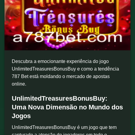
Descubra a emocionante experiência do jogo
UnlimitedTreasuresBonusBuy e como a tendência
787 Bet está moldando o mercado de apostas
online.
UnlimitedTreasuresBonusBuy:
Uma Nova Dimensão no Mundo dos
Jogos
UnlimitedTreasuresBonusBuy é um jogo que tem
capturado a atenção de jogadores em todo o