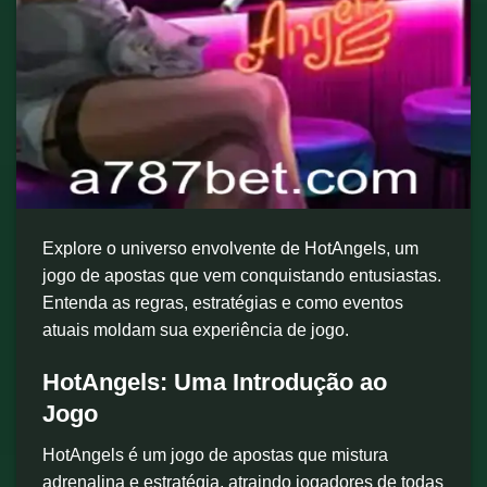
Explore o universo envolvente de HotAngels, um
jogo de apostas que vem conquistando entusiastas.
Entenda as regras, estratégias e como eventos
atuais moldam sua experiência de jogo.
HotAngels: Uma Introdução ao
Jogo
HotAngels é um jogo de apostas que mistura
adrenalina e estratégia, atraindo jogadores de todas