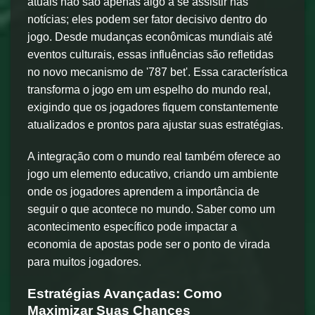
atuais não são apenas algo a se assistir nas
notícias; eles podem ser fator decisivo dentro do
jogo. Desde mudanças econômicas mundiais até
eventos culturais, essas influências são refletidas
no novo mecanismo de '787 bet'. Essa característica
transforma o jogo em um espelho do mundo real,
exigindo que os jogadores fiquem constantemente
atualizados e prontos para ajustar suas estratégias.
A integração com o mundo real também oferece ao
jogo um elemento educativo, criando um ambiente
onde os jogadores aprendem a importância de
seguir o que acontece no mundo. Saber como um
acontecimento específico pode impactar a
economia de apostas pode ser o ponto de virada
para muitos jogadores.
Estratégias Avançadas: Como
Maximizar Suas Chances