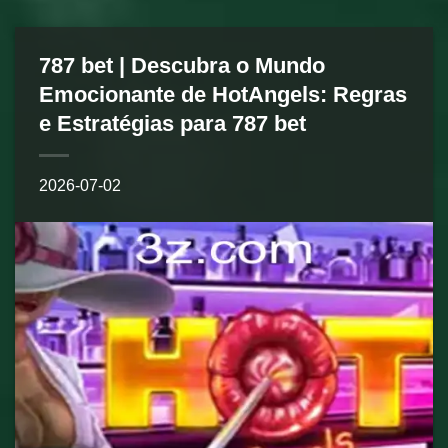
787 bet | Descubra o Mundo
Emocionante de HotAngels: Regras
e Estratégias para 787 bet
2026-07-02