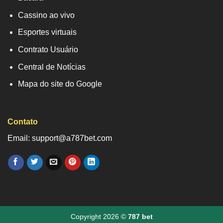
Cassino ao vivo
Esportes virtuais
Contrato Usuário
Central de Notícias
Mapa do site do Google
Contato
Email: support@a787bet.com
Copyright 2026 ©
787 bet