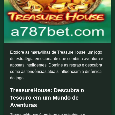
Explore as maravilhas de TreasureHouse, um jogo
de estratégia emocionante que combina aventura e
apostas inteligentes. Domine as regras e descubra
como as tendências atuais influenciam a dinâmica
do jogo.
TreasureHouse: Descubra o
Tesouro em um Mundo de
Aventuras
TreasureHouse é um jogo de estratégia e