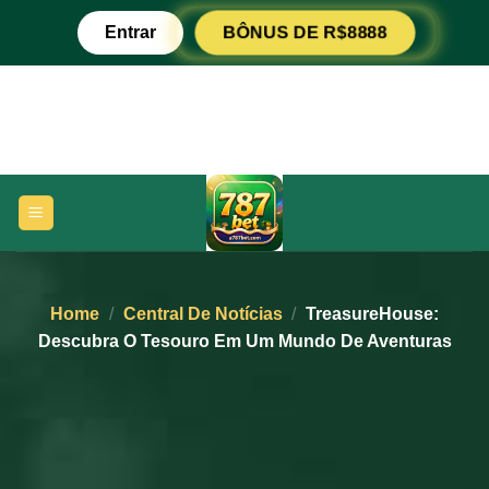
Ir
Entrar
BÔNUS DE R$8888
para
o
conteúdo
Home
/
Central De Notícias
/
TreasureHouse:
Descubra O Tesouro Em Um Mundo De Aventuras