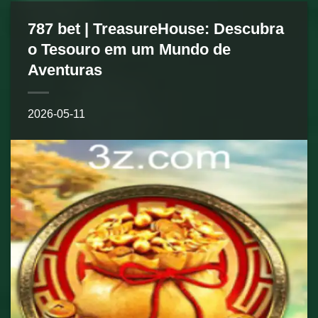
787 bet | TreasureHouse: Descubra
o Tesouro em um Mundo de
Aventuras
2026-05-11