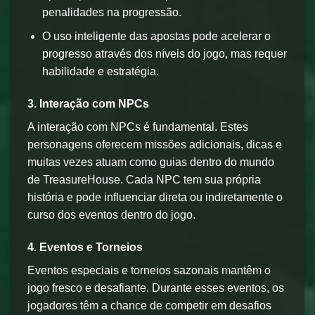
penalidades na progressão.
O uso inteligente das apostas pode acelerar o
progresso através dos níveis do jogo, mas requer
habilidade e estratégia.
3. Interação com NPCs
A interação com NPCs é fundamental. Estes
personagens oferecem missões adicionais, dicas e
muitas vezes atuam como guias dentro do mundo
de TreasureHouse. Cada NPC tem sua própria
história e pode influenciar direta ou indiretamente o
curso dos eventos dentro do jogo.
4. Eventos e Torneios
Eventos especiais e torneios sazonais mantêm o
jogo fresco e desafiante. Durante esses eventos, os
jogadores têm a chance de competir em desafios