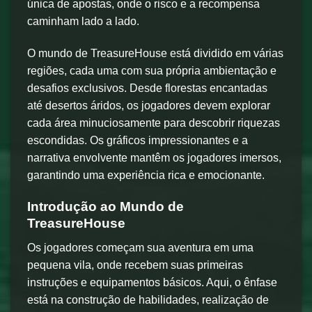
única de apostas, onde o risco e a recompensa
caminham lado a lado.
O mundo de TreasureHouse está dividido em várias
regiões, cada uma com sua própria ambientação e
desafios exclusivos. Desde florestas encantadas
até desertos áridos, os jogadores devem explorar
cada área minuciosamente para descobrir riquezas
escondidas. Os gráficos impressionantes e a
narrativa envolvente mantêm os jogadores imersos,
garantindo uma experiência rica e emocionante.
Introdução ao Mundo de
TreasureHouse
Os jogadores começam sua aventura em uma
pequena vila, onde recebem suas primeiras
instruções e equipamentos básicos. Aqui, o ênfase
está na construção de habilidades, realização de