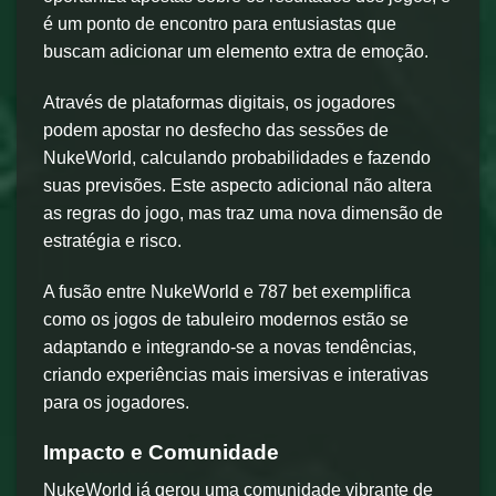
é um ponto de encontro para entusiastas que
buscam adicionar um elemento extra de emoção.
Através de plataformas digitais, os jogadores
podem apostar no desfecho das sessões de
NukeWorld, calculando probabilidades e fazendo
suas previsões. Este aspecto adicional não altera
as regras do jogo, mas traz uma nova dimensão de
estratégia e risco.
A fusão entre NukeWorld e 787 bet exemplifica
como os jogos de tabuleiro modernos estão se
adaptando e integrando-se a novas tendências,
criando experiências mais imersivas e interativas
para os jogadores.
Impacto e Comunidade
NukeWorld já gerou uma comunidade vibrante de