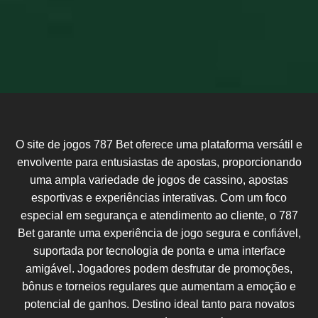
O site de jogos 787 Bet oferece uma plataforma versátil e
envolvente para entusiastas de apostas, proporcionando
uma ampla variedade de jogos de cassino, apostas
esportivas e experiências interativas. Com um foco
especial em segurança e atendimento ao cliente, o 787
Bet garante uma experiência de jogo segura e confiável,
suportada por tecnologia de ponta e uma interface
amigável. Jogadores podem desfrutar de promoções,
bônus e torneios regulares que aumentam a emoção e
potencial de ganhos. Destino ideal tanto para novatos