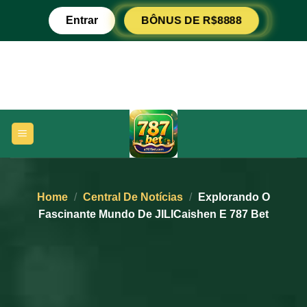
Ir
BÔNUS DE R$8888
Entrar
para
o
conteúdo
Home
/
Central De Notícias
/
Explorando O
Fascinante Mundo De JILICaishen E 787 Bet