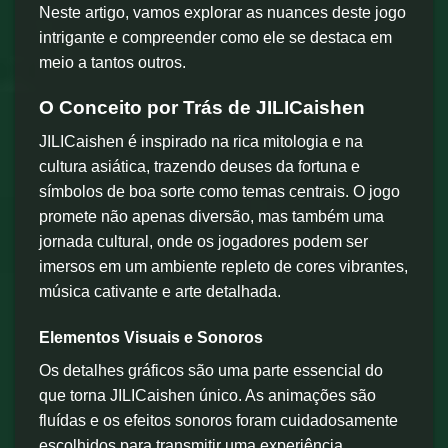
Neste artigo, vamos explorar as nuances deste jogo
intrigante e compreender como ele se destaca em
meio a tantos outros.
O Conceito por Trás de JILICaishen
JILICaishen é inspirado na rica mitologia e na
cultura asiática, trazendo deuses da fortuna e
símbolos de boa sorte como temas centrais. O jogo
promete não apenas diversão, mas também uma
jornada cultural, onde os jogadores podem ser
imersos em um ambiente repleto de cores vibrantes,
música cativante e arte detalhada.
Elementos Visuais e Sonoros
Os detalhes gráficos são uma parte essencial do
que torna JILICaishen único. As animações são
fluídas e os efeitos sonoros foram cuidadosamente
escolhidos para transmitir uma experiência