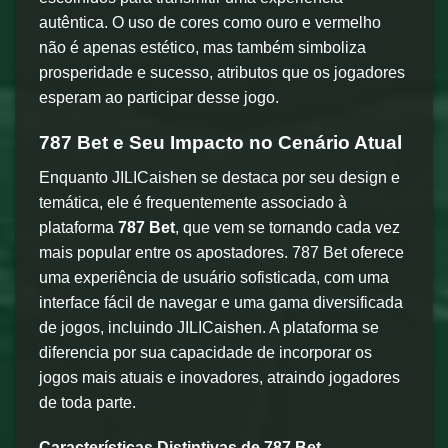
autêntica. O uso de cores como ouro e vermelho
não é apenas estético, mas também simboliza
prosperidade e sucesso, atributos que os jogadores
esperam ao participar desse jogo.
787 Bet e Seu Impacto no Cenário Atual
Enquanto JILICaishen se destaca por seu design e
temática, ele é frequentemente associado à
plataforma
787 Bet
, que vem se tornando cada vez
mais popular entre os apostadores. 787 Bet oferece
uma experiência de usuário sofisticada, com uma
interface fácil de navegar e uma gama diversificada
de jogos, incluindo JILICaishen. A plataforma se
diferencia por sua capacidade de incorporar os
jogos mais atuais e inovadores, atraindo jogadores
de toda parte.
Características Distintivas de 787 Bet