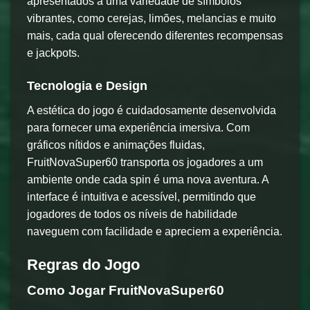
apresentados a uma variedade de símbolos
vibrantes, como cerejas, limões, melancias e muito
mais, cada qual oferecendo diferentes recompensas
e jackpots.
Tecnologia e Design
A estética do jogo é cuidadosamente desenvolvida
para fornecer uma experiência imersiva. Com
gráficos nítidos e animações fluidas,
FruitNovaSuper60 transporta os jogadores a um
ambiente onde cada spin é uma nova aventura. A
interface é intuitiva e acessível, permitindo que
jogadores de todos os níveis de habilidade
naveguem com facilidade e apreciem a experiência.
Regras do Jogo
Como Jogar FruitNovaSuper60