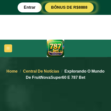
Ir
Entrar
BÔNUS DE R$8888
para
o
conteúdo
Home
/
Central De Notícias
/
Explorando O Mundo
De FruitNovaSuper60 E 787 Bet