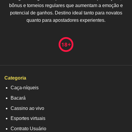
bônus e torneios regulares que aumentam a emoção e
potencial de ganhos. Destino ideal tanto para novatos
quanto para apostadores experientes.
Categoria
Caça-níqueis
Bacará
Cassino ao vivo
Esportes virtuais
Contrato Usuário