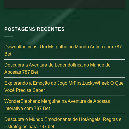
POSTAGENS RECENTES
DawnoftheIncas: Um Mergulho no Mundo Antigo com 787
Bet
Descubra a Aventura de LegendofInca no Mundo de
Apostas 787 Bet
Explorando a Emoção do Jogo MrFirstLuckyWheel: O Que
Você Precisa Saber
WonderElephant: Mergulhe na Aventura de Apostas
Interativa com 787 Bet
Descubra o Mundo Emocionante de HotAngels: Regras e
Estratégias para 787 bet