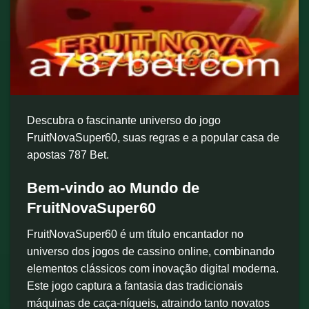
Descubra o fascinante universo do jogo
FruitNovaSuper60, suas regras e a popular casa de
apostas 787 Bet.
Bem-vindo ao Mundo de
FruitNovaSuper60
FruitNovaSuper60 é um título encantador no
universo dos jogos de cassino online, combinando
elementos clássicos com inovação digital moderna.
Este jogo captura a fantasia das tradicionais
máquinas de caça-níqueis, atraindo tanto novatos