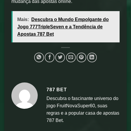
mudança das apostas online.
Mais:
Descubra o Mundo Empolgante do
Jogo 777TripleSeven e a Tendência de
Apostas 787 Bet
787 BET
Descubra o fascinante universo do
jogo FruitNovaSuper60, suas
regras e a popular casa de apostas
787 Bet.